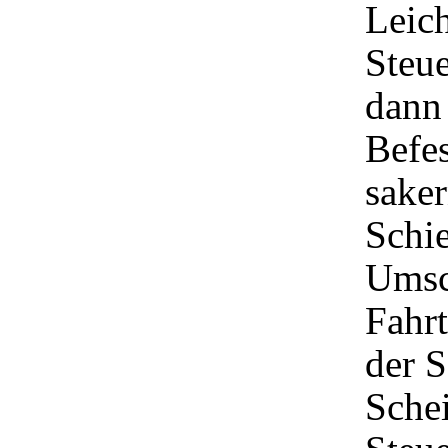
Leich
Steue
dann 
Befes
saker
Schi
Umsc
Fahrt
der 
Schei