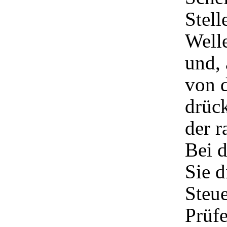
Stell
Welle
und, 
von 
drüc
der r
Bei d
Sie d
Steu
Prüfe