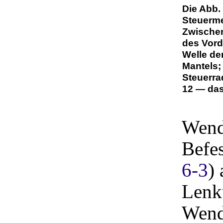
Die Abb.
Steuerme
Zwischen
des Vord
Welle de
Mantels;
Steuerra
12 — das
Wend
Befes
6-3
)
Lenk
Wend