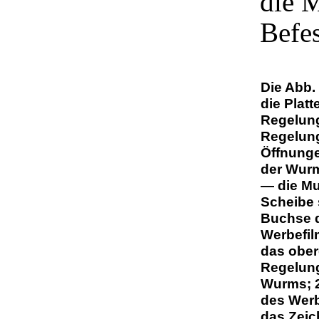
die M
Befes
Die Abb.
die Plat
Regelung
Regelung
Öffnunge
der Wurm
— die Mu
Scheibe 
Buchse d
Werbefil
das ober
Regelung
Wurms; 2
des Werb
das Zei