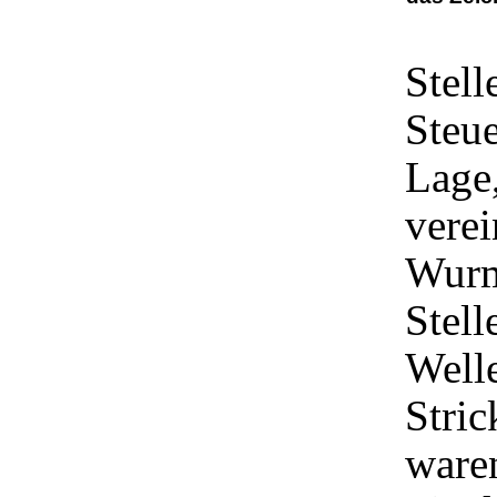
Stell
Steue
Lage,
verei
Wurm
Stell
Welle
Stric
ware