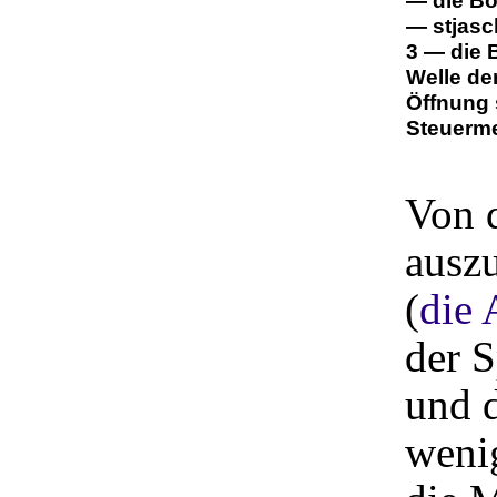
— die Bo
— stjasc
3 — die 
Welle de
Öffnung 
Steuerme
Von d
auszu
(
die 
der 
und 
weni