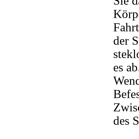
Sie 
Körp
Fahrt
der 
stekl
es ab
Wend
Befes
Zwis
des 