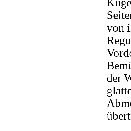
Kugel
Seite
von i
Regul
Vorde
Bemü
der 
glatt
Abme
übert