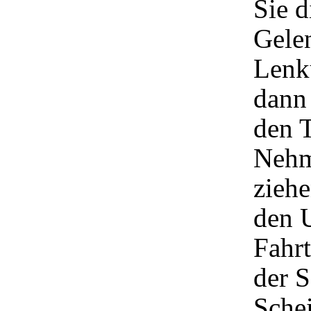
Sie 
Gele
Lenk
dann 
den 
Nehm
ziehe
den 
Fahrt
der S
Sche