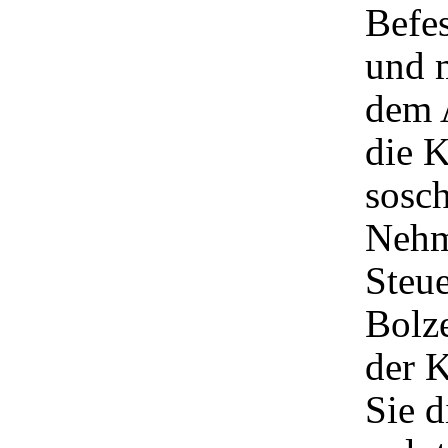
Befes
und m
dem 
die 
sosch
Nehm
Steu
Bolz
der 
Sie d