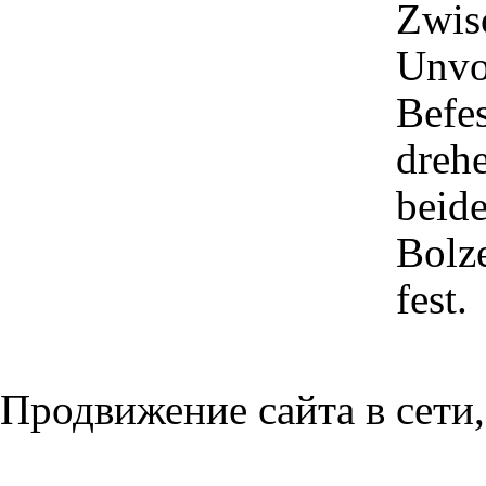
Zwis
Unvol
Befe
drehe
beide
Bolze
fest.
Продвижение сайта в сети,