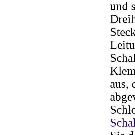
und s
Drei
Steck
Leitu
Schal
Klem
aus, 
abge
Schl
Scha