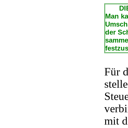
DIE 
Man ka
Umscha
der Sc
sammel
festzus
Für 
stell
Steue
verb
mit 