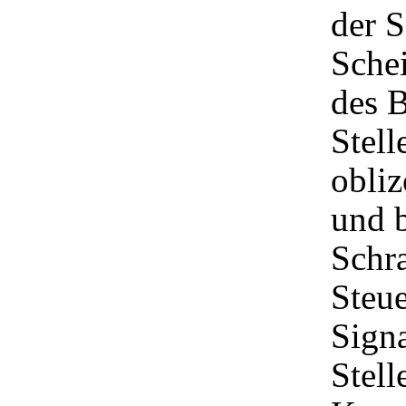
der 
Schei
des B
Stell
obli
und b
Schra
Steue
Signa
Stell