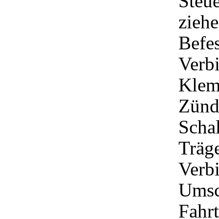
Steu
zieh
Befes
Verbi
Klem
Zünd
Scha
Träg
Verbi
Umsc
Fahrt