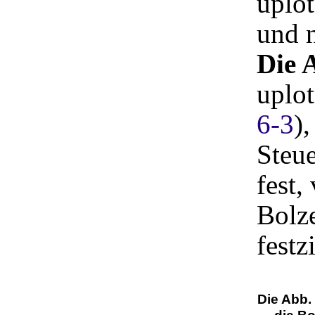
uplot
und 
Die 
uplot
6-3
),
Steu
fest,
Bolze
festz
Die Abb.