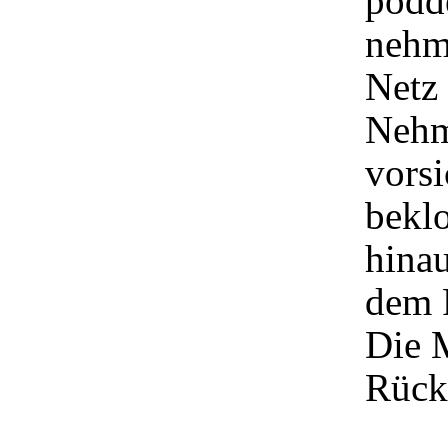
podd
nehm
Netz 
Nehm
vorsi
beklo
hina
dem 
Die M
Rück