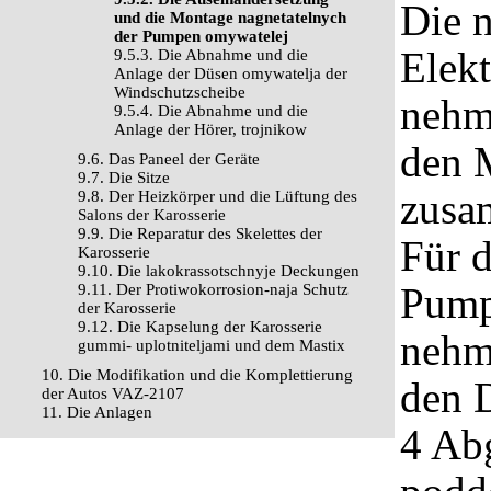
Die 
und die Montage nagnetatelnych
der Pumpen omywatelej
Elek
9.5.3. Die Abnahme und die
Anlage der Düsen omywatelja der
Windschutzscheibe
nehm
9.5.4. Die Abnahme und die
Anlage der Hörer, trojnikow
den 
9.6. Das Paneel der Geräte
9.7. Die Sitze
zusa
9.8. Der Heizkörper und die Lüftung des
Salons der Karosserie
9.9. Die Reparatur des Skelettes der
Für 
Karosserie
9.10. Die lakokrassotschnyje Deckungen
Pump
9.11. Der Protiwokorrosion-naja Schutz
der Karosserie
9.12. Die Kapselung der Karosserie
nehm
gummi- uplotniteljami und dem Mastix
10. Die Modifikation und die Komplettierung
den D
der Autos VAZ-2107
11. Die Anlagen
4 Abg