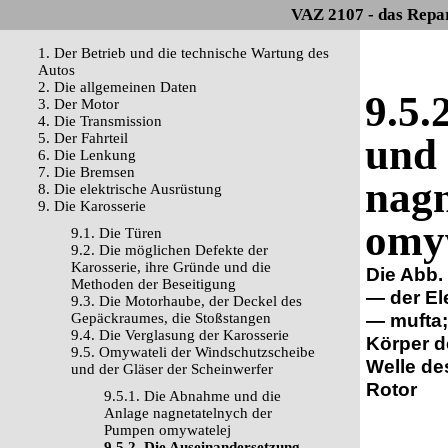
VAZ 2107 - das Repa
1. Der Betrieb und die technische Wartung des
Autos
2. Die allgemeinen Daten
9.5.
3. Der Motor
4. Die Transmission
5. Der Fahrteil
und
6. Die Lenkung
7. Die Bremsen
nagn
8. Die elektrische Ausrüstung
9. Die Karosserie
omy
9.1. Die Türen
9.2. Die möglichen Defekte der
Karosserie, ihre Gründe und die
Die Abb.
Methoden der Beseitigung
— der El
9.3. Die Motorhaube, der Deckel des
— mufta;
Gepäckraumes, die Stoßstangen
9.4. Die Verglasung der Karosserie
Körper d
9.5. Omywateli der Windschutzscheibe
Welle de
und der Gläser der Scheinwerfer
Rotor
9.5.1. Die Abnahme und die
Anlage nagnetatelnych der
Pumpen omywatelej
9.5.2. Die Auseinandersetzung