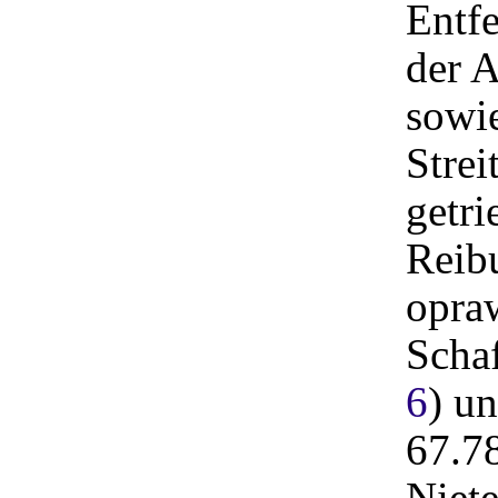
Entf
der A
sowie
Strei
getri
Reib
opra
Scha
6
) u
67.7
Niete