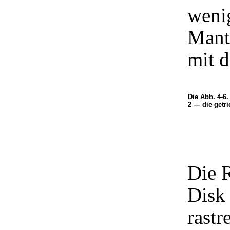
wenig
Mant
mit d
Die Abb. 4-6
2 — die getr
Die 
Disk 
rastr