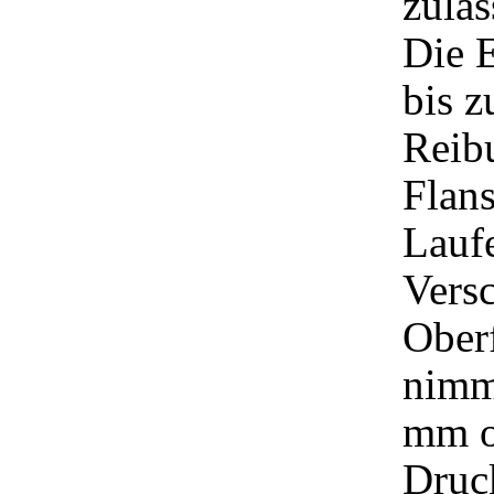
zulä
Die 
bis z
Reib
Flan
Lauf
Versc
Ober
nimm
mm o
Druc