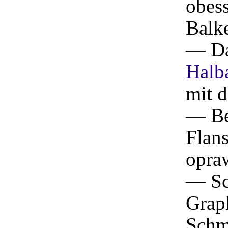
obes
Balke
— Da
Halb
mit 
— Be
Flan
opra
— Sc
Grap
Schm