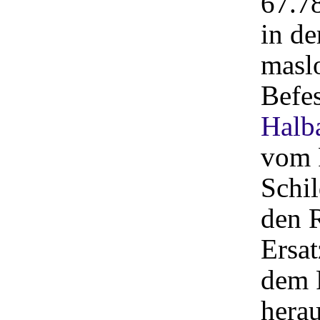
67.7
in de
maslo
Befe
Halb
vom 
Schil
den 
Ersat
dem 
herau