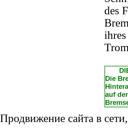
des 
Brem
ihres
Trom
DIE 
Die Br
Hinter
auf de
Bremse
Продвижение сайта в сети,