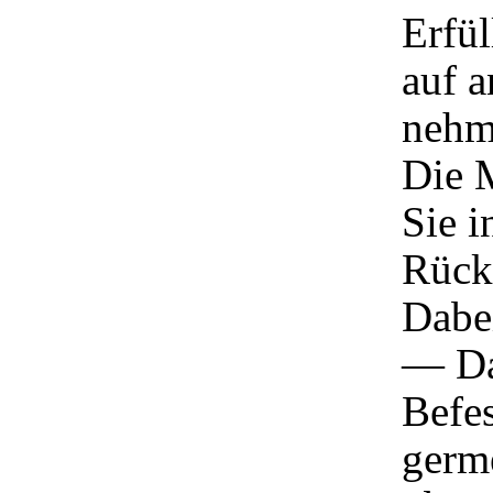
Erfül
auf 
nehme
Die 
Sie i
Rück
Dabei
— Da
Befes
germe