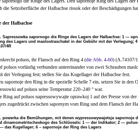
sapornogo die Ringe des Lagers. Den sapornoje Ring des Lagers der H
ob die Setzoberfläche der Halbachse rissok oder der Beschädigungen hat
 der Halbachse
0. Sapressowka sapornogo die Ringe des Lagers der Halbachse: 1 — opra
ung des Lagers und maslootraschatel in der Gebühr mit der Verlegung; 4
107/4R
enkrecht poluos, ihr Flansch auf den Ring 4 (
die Abb. 4-60
) (А.74107/1
auf poluos vorläufig verbunden untereinander von zwei Schrauben maslo
t der Verlegung fest; stellen Sie das Kugellager der Halbachse fest.
neu sapornoje den Ring in die spezielle Schelle 7 ein, setzen Sie in d
ssowki auf poluos seine Temperatur 220–240 ° war.
e Ring auf poluos napressowywajte oprawkoj 1 auf der Presse von der 
ers zugedrückt zwischen sapornym vom Ring und dem Flansch der Hal
1. powerka die Bemühungen, mit denen wypressowywajetsja sapornoje de
d dinamometritscheskogo des Schlüssels: 1 — der Indikator; 2 — poluos
 — das Kugellager; 6 – sapornoje der Ring des Lagers