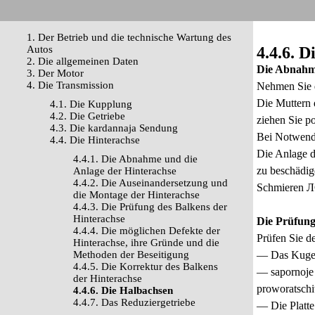
1. Der Betrieb und die technische Wartung des
Autos
4.4.6. 
2. Die allgemeinen Daten
Die Abnahm
3. Der Motor
4. Die Transmission
Nehmen Sie 
Die Muttern 
4.1. Die Kupplung
4.2. Die Getriebe
ziehen Sie p
4.3. Die kardannaja Sendung
Bei Notwendi
4.4. Die Hinterachse
Die Anlage d
4.4.1. Die Abnahme und die
zu beschädig
Anlage der Hinterachse
4.4.2. Die Auseinandersetzung und
Schmieren ЛС
die Montage der Hinterachse
4.4.3. Die Prüfung des Balkens der
Hinterachse
Die Prüfung
4.4.4. Die möglichen Defekte der
Prüfen Sie d
Hinterachse, ihre Gründe und die
Methoden der Beseitigung
— Das Kugella
4.4.5. Die Korrektur des Balkens
— sapornoje 
der Hinterachse
proworatschi
4.4.6. Die Halbachsen
4.4.7. Das Reduziergetriebe
— Die Platte