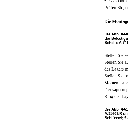
zur Abnahme 
Prüfen Sie, 
Die Montage
Die Abb. 4-6
der Befestig
Schelle А.74
Stellen Sie s
Stellen Sie 
des Lagers mi
Stellen Sie 
Moment sapre
Der sapornoj
Ring des Lag
Die Abb. 4-6
A.95601/R un
Schlüssel; 5