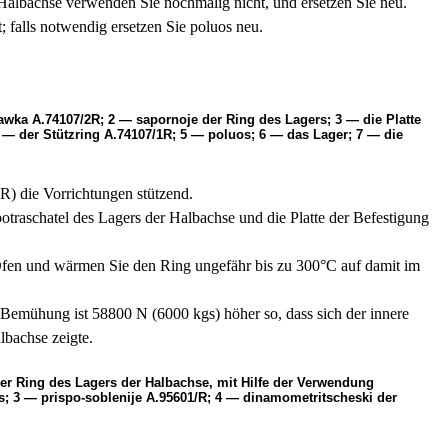
albachse verwenden Sie nochmalig nicht, und ersetzen Sie neu.
; falls notwendig ersetzen Sie poluos neu.
wka А.74107/2R; 2 — sapornoje der Ring des Lagers; 3 — die Platte
 — der Stützring А.74107/1R; 5 — poluos; 6 — das Lager; 7 — die
R) die Vorrichtungen stützend.
otraschatel des Lagers der Halbachse und die Platte der Befestigung
en Ofen und wärmen Sie den Ring ungefähr bis zu 300°С auf damit im
Bemühung ist 58800 N (6000 kgs) höher so, dass sich der innere
bachse zeigte.
r Ring des Lagers der Halbachse, mit Hilfe der Verwendung
; 3 — prispo-soblenije А.95601/R; 4 — dinamometritscheski der