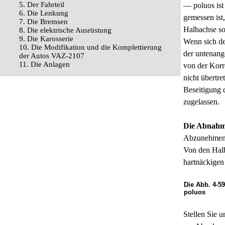
5. Der Fahrteil
— poluos ist 
6. Die Lenkung
gemessen ist
7. Die Bremsen
Halbachse sor
8. Die elektrische Ausrüstung
9. Die Karosserie
Wenn sich de
10. Die Modifikation und die Komplettierung
der untenang
der Autos VAZ-2107
11. Die Anlagen
von der Korr
nicht übertre
Beseitigung 
zugelassen.
Die Abnahm
Abzunehmen u
Von den Halb
hartnäckigen 
Die Abb. 4-5
poluos
Stellen Sie u