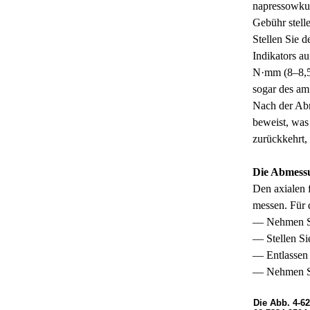
napressowku e
Gebühr stell
Stellen Sie 
Indikators a
N·mm (8–8,5 
sogar des am
Nach der Abn
beweist, was
zurückkehrt,
Die Abmessu
Den axialen
messen. Für 
— Nehmen Sie
— Stellen Si
— Entlassen
— Nehmen Si
Die Abb. 4-6