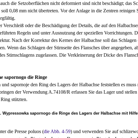
auch die Setzoberflächen nicht deformiert sind nicht beschädigt; das S
, soll 0,08 mm nicht übertreten. Vor der Anlage in die Zentren reinig
gfältig.
r Verschleiß oder die Beschädigung der Details, die auf den Halbachsen
eführten Regeln und unter Ausnutzung der speziellen Vorrichtungen. 
ektur. Nach der Korrektur des Kernes der Halbachse soll das Schlagen 
ten. Wenn das Schlagen der Stirnseite des Flansches über angegeben, ab
des Stirnschlagens zugelassen. Die Verkleinerung der Dicke des Flansc
e sapornogo die Ringe
nd sapornoje den Ring des Lagers der Halbachse feststellen es muss n
ringen der Verwendung A.74108/R erfassen Sie das Lager und stellen Si
Ring stützten.
9. Wypressowka sapornogo die Ringe des Lagers der Halbachse mit Hilf
nter die Presse poluos (
die Abb. 4-59
) und verwenden Sie auf schlizew