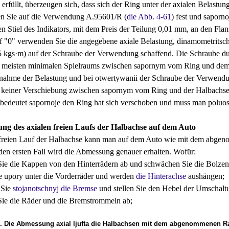
rfüllt, überzeugen sich, dass sich der Ring unter der axialen Belastun
en Sie auf die Verwendung A.95601/R (
die Abb. 4-61
) fest und saporn
den Stiel des Indikators, mit dem Preis der Teilung 0,01 mm, an den Fl
uf "0" verwenden Sie die angegebene axiale Belastung, dinamometrit
kgs·m) auf der Schraube der Verwendung schaffend. Die Schraube durch 
 meisten minimalen Spielraums zwischen sapornym vom Ring und dem i
ahme der Belastung und bei otwertywanii der Schraube der Verwendung 
 keiner Verschiebung zwischen sapornym vom Ring und der Halbachse ge
 bedeutet sapornoje den Ring hat sich verschoben und muss man poluos
ng des axialen freien Laufs der Halbachse auf dem Auto
 freien Lauf der Halbachse kann man auf dem Auto wie mit dem abge
den ersten Fall wird die Abmessung genauer erhalten. Wofür:
 die Kappen von den Hinterrädern ab und schwächen Sie die Bolzen 
e upory unter die Vorderräder und werden
die Hinterachse
aushängen;
 Sie
stojanotschnyj die Bremse
und stellen Sie den Hebel der Umschaltu
e die Räder und die Bremstrommeln ab;
2. Die Abmessung axial ljufta die Halbachsen mit dem abgenommenen R