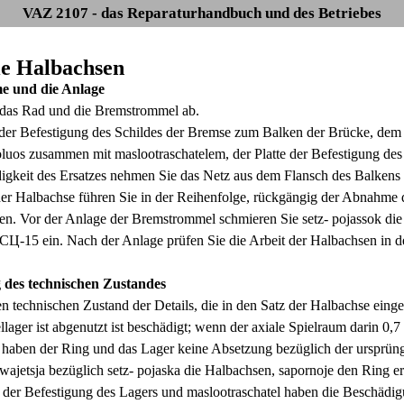
VAZ 2107 - das Reparaturhandbuch und des Betriebes
Die Halbachsen
e und die Anlage
das Rad und die Bremstrommel ab.
der Befestigung des Schildes der Bremse zum Balken der Brücke, dem
oluos zusammen mit maslootraschatelem, der Platte der Befestigung d
gkeit des Ersatzes nehmen Sie das Netz aus dem Flansch des Balkens 
er Halbachse führen Sie in der Reihenfolge, rückgängig der Abnahme du
en. Vor der Anlage der Bremstrommel schmieren Sie setz- pojassok d
Ц-15 ein. Nach der Anlage prüfen Sie die Arbeit der Halbachsen in 
 des technischen
Zustandes
en technischen Zustand der Details, die in den Satz der Halbachse eing
ger ist abgenutzt ist beschädigt; wenn der axiale Spielraum darin 0,7 
haben der Ring und das Lager keine Absetzung bezüglich der ursprü
wajetsja bezüglich setz- pojaska die Halbachsen, sapornoje den Ring er
 der Befestigung des Lagers und maslootraschatel haben die Beschädig