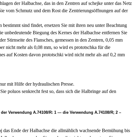
chlagen der Halbachse, das in den Zentren auf schejke unter das Netz
en Sie vom Schmutz und dem Rost die Zentrierungsöffnungen auf der
 bestimmt sind findet, ersetzen Sie mit ihren neu unter Beachtung
Die unbedeutende Biegung des Kernes der Halbachse entfernen Sie
der Stirnseite des Flansches, gemessen in den Zentren, 0,05 mm
er nicht mehr als 0,08 mm, so wird es prototschka für die
hes auf Kosten davon prototschki wird nicht mehr als auf 0,2 mm
ur mit Hilfe der hydraulischen Presse.
e poluos senkrecht fest so, dass sich die Halbringe auf den
e der Verwendung A.74108/R: 1 — die Verwendung A.74108/R; 2 –
oj das Ende der Halbachse die allmählich wachsende Bemühung bis