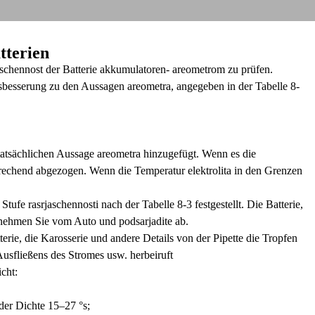
tterien
aschennost der Batterie akkumulatoren- areometrom zu prüfen.
sbesserung zu den Aussagen areometra, angegeben in der Tabelle 8-
 tatsächlichen Aussage areometra hinzugefügt. Wenn es die
sprechend abgezogen. Wenn die Temperatur elektrolita in den Grenzen
ufe rasrjaschennosti nach der Tabelle 8-3 festgestellt. Die Batterie,
 nehmen Sie vom Auto und podsarjadite ab.
erie, die Karosserie und andere Details von der Pipette die Tropfen
 Ausfließens des Stromes usw. herbeiruft
cht:
 der Dichte 15–27 °s;