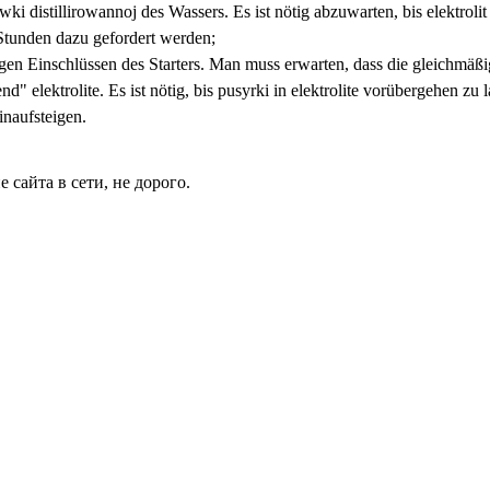
i distillirowannoj des Wassers. Es ist nötig abzuwarten, bis elektroli
Stunden dazu gefordert werden;
en Einschlüssen des Starters. Man muss erwarten, dass die gleichmäßige 
d" elektrolite. Es ist nötig, bis pusyrki in elektrolite vorübergehen 
inaufsteigen.
сайта в сети, не дорого.