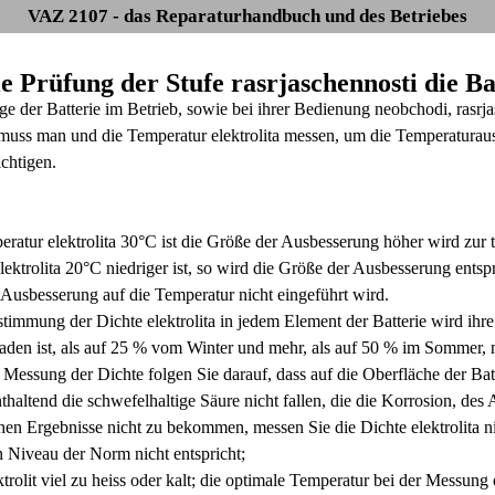
VAZ 2107 - das Reparaturhandbuch und des Betriebes
ie Prüfung der Stufe rasrjaschennosti die Ba
ge der Batterie im Betrieb, sowie bei ihrer Bedienung neobchodi, rasrj
 muss man und die Temperatur elektrolita messen, um die Temperaturau
chtigen.
eratur elektrolita 30°С ist die Größe der Ausbesserung höher wird zur
lektrolita 20°С niedriger ist, so wird die Größe der Ausbesserung ent
Ausbesserung auf die Temperatur nicht eingeführt wird.
immung der Dichte elektrolita in jedem Element der Batterie wird ihre St
laden ist, als auf 25 % vom Winter und mehr, als auf 50 % im Sommer,
Messung der Dichte folgen Sie darauf, dass auf die Oberfläche der Batt
enthaltend die schwefelhaltige Säure nicht fallen, die die Korrosion, des
hen Ergebnisse nicht zu bekommen, messen Sie die Dichte elektrolita ni
Niveau der Norm nicht entspricht;
rolit viel zu heiss oder kalt; die optimale Temperatur bei der Messung