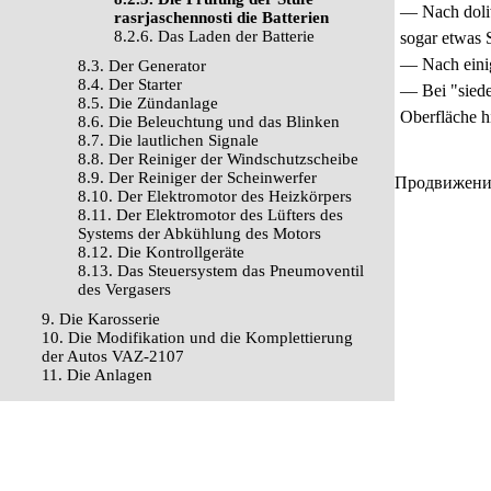
— Nach doliwk
rasrjaschennosti die Batterien
8.2.6. Das Laden der Batterie
sogar etwas 
— Nach einig
8.3. Der Generator
8.4. Der Starter
— Bei "sieden
8.5. Die Zündanlage
Oberfläche h
8.6. Die Beleuchtung und das Blinken
8.7. Die lautlichen Signale
8.8. Der Reiniger der Windschutzscheibe
8.9. Der Reiniger der Scheinwerfer
Продвижение 
8.10. Der Elektromotor des Heizkörpers
8.11. Der Elektromotor des Lüfters des
Systems der Abkühlung des Motors
8.12. Die Kontrollgeräte
8.13. Das Steuersystem das Pneumoventil
des Vergasers
9. Die Karosserie
10. Die Modifikation und die Komplettierung
der Autos VAZ-2107
11. Die Anlagen