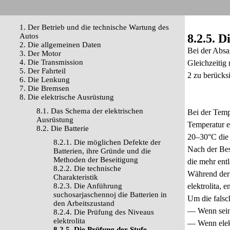
1. Der Betrieb und die technische Wartung des
Autos
8.2.5. D
2. Die allgemeinen Daten
Bei der Absa
3. Der Motor
4. Die Transmission
Gleichzeitig
5. Der Fahrteil
2 zu berücksi
6. Die Lenkung
7. Die Bremsen
8. Die elektrische Ausrüstung
8.1. Das Schema der elektrischen
Bei der Temp
Ausrüstung
Temperatur e
8.2. Die Batterie
20–30°С die 
8.2.1. Die möglichen Defekte der
Nach der Best
Batterien, ihre Gründe und die
Methoden der Beseitigung
die mehr ent
8.2.2. Die technische
Während der 
Charakteristik
8.2.3. Die Anführung
elektrolita, 
suchosarjaschennoj die Batterien in
Um die falsc
den Arbeitszustand
— Wenn sein 
8.2.4. Die Prüfung des Niveaus
elektrolita
— Wenn elekt
8.2.5. Die Prüfung der Stufe