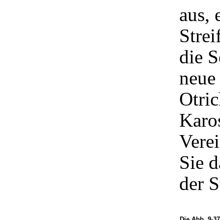
aus, 
Strei
die S
neue 
Otric
Karos
Vere
Sie d
der S
Die Abb. 9-3