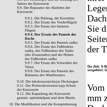
Salons der Karosserie
Legen
9.9. Die Reparatur des Skelettes der
Karosserie
Dach
9.9.1. Die Prüfung, die Korrektur
9.9.2. Der Ersatz des Vorderflügels
Sie d
9.9.3. Der Ersatz des hinteren
Flügels
9.9.4. Der Ersatz des Paneels des
Seit
Dachs
9.9.5. Der Ersatz des Paneels sadka
der T
9.9.6. Der Ersatz des Fußbodens
sadka, des Fußbodens des Tanks
(des Ersatzrades) und der Holme
des Fußbodens sadka
9.9.7. Der Ersatz der Schwellen der
Die Abb. 9-3
Türen
vorgeführt. 
9.9.8. Der Ersatz des Paneels des
Rahmens des Windfensters
9.10. Die lakokrassotschnyje Deckungen
Vom 
9.11. Der Protiwokorrosion-naja Schutz
der Karosserie
9.12. Die Kapselung der Karosserie
mm z
gummi- uplotniteljami und dem Mastix
10. Die Modifikation und die Komplettierung