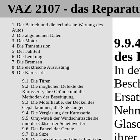
VAZ 2107 - das Reparat
1. Der Betrieb und die technische Wartung des
Autos
2. Die allgemeinen Daten
9.9.
3. Der Motor
4. Die Transmission
5. Der Fahrteil
des 
6. Die Lenkung
7. Die Bremsen
In de
8. Die elektrische Ausrüstung
9. Die Karosserie
Besc
9.1. Die Türen
9.2. Die möglichen Defekte der
Karosserie, ihre Gründe und die
Ersat
Methoden der Beseitigung
9.3. Die Motorhaube, der Deckel des
Nehm
Gepäckraumes, die Stoßstangen
9.4. Die Verglasung der Karosserie
9.5. Omywateli der Windschutzscheibe
Glas
und der Gläser der Scheinwerfer
9.6. Das Paneel der Geräte
ihrer
9.7. Die Sitze
9.8. Der Heizkörper und die Lüftung des