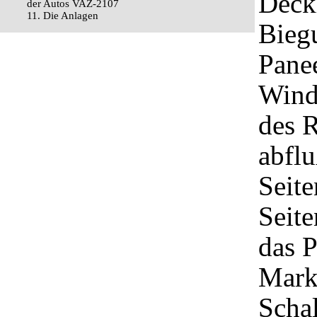
Deck
der Autos VAZ-2107
11. Die Anlagen
Bieg
Pane
Wind
des R
abfl
Seite
Seit
das P
Mark
Schal