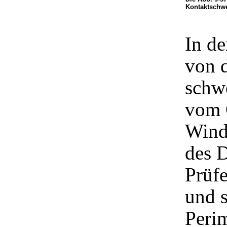
Kontaktschwe
In de
von d
schwe
vom 
Windf
des 
Prüf
und 
Peri