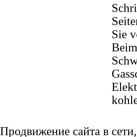
Schr
Seit
Sie 
Beim
Schw
Gass
Elek
kohl
Продвижение сайта в сети,