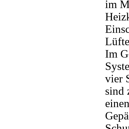
im M
Heizk
Einsc
Lüfte
Im Ge
Syste
vier 
sind
einen
Gepäc
Schu