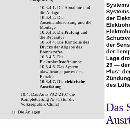
Systems 
10.3.4.1. Die Abnahme und
Systems 
die Anlage
der Elek
10.3.4.2. Die
Auseinandersetzung und die
Elektroh
Montage
Elektroh
10.3.4.3. Die Prüfung und
die Reparatur
Schutzvo
10.3.4.4. Die Kontrolle des
der Sens
Drucks der Abgabe des
der Temp
Brennstoffes
10.3.4.5. Die
Lage dro
Elektrokraftstoffpumpe
29 — der
10.3.4.6. Das System
Plus" de
ulawliwanija parow des
Benzins
Zündung;
10.3.4.7. Die elektrische
des Lüft
Ausrüstung
10.4. Das Auto VAZ-2107 die
Komplettierung № 71 (für die
Das 
Volksrepublik China)
11. Die Anlagen
Ausr