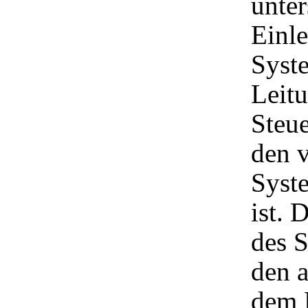
unter
Einle
Syste
Leitu
Steue
den 
Syst
ist. 
des S
den a
dem 