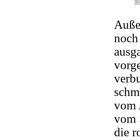
Auße
noch
ausga
vorge
verbu
schm
vom 
vom S
die r