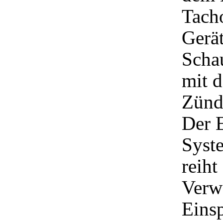
Tach
Gerät
Scha
mit d
Zünd
Der E
Syst
reiht
Verw
Einsp