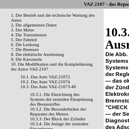
VAZ 2107 - das Repa
1. Der Betrieb und die technische Wartung des
Autos
2. Die allgemeinen Daten
10.3
3. Der Motor
4. Die Transmission
5. Der Fahrteil
Aus
6. Die Lenkung
7. Die Bremsen
Die Abb.
8. Die elektrische Ausrüstung
9. Die Karosserie
Systems 
10. Die Modifikation und die Komplettierung
Systems 
der Autos VAZ-2107
der Regle
10.1. Das Auto VAZ-21072
— das ok
10.2. Das Auto VAZ-21074
der Zünd
10.3. Das Auto VAZ-21073-40
Elektrok
10.3.1. Die Einrichtung des
Systems der zentralen Einspritzung
Brennsto
des Brennstoffes
"CHECK E
10.3.2. Die Besonderheiten der
— der Se
Reparatur des Motors
10.3.3. Der Block der Zylinder
Diagnost
10.3.4. Die Anlage der zentralen
des Adso
Einspritzung