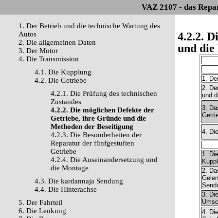
VAZ 2107 - das Repa
1. Der Betrieb und die technische Wartung des
Autos
4.2.2. 
2. Die allgemeinen Daten
und die
3. Der Motor
4. Die Transmission
4.1. Die Kupplung
1. De
4.2. Die Getriebe
2. De
4.2.1. Die Prüfung des technischen
und d
Zustandes
3. Da
4.2.2. Die möglichen Defekte der
Getri
Getriebe, ihre Gründe und die
Methoden der Beseitigung
4. Di
4.2.3. Die Besonderheiten der
Reparatur der fünfgestuften
Getriebe
1. Di
4.2.4. Die Auseinandersetzung und
Kupp
die Montage
2. Da
Gelen
4.3. Die kardannaja Sendung
Send
4.4. Die Hinterachse
3. Di
Umsch
5. Der Fahrteil
6. Die Lenkung
4. Di