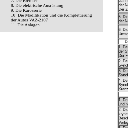
7. Die Bremsen
Gabel
der N
8. Die elektrische Ausrüstung
Der Z
9. Die Karosserie
10. Die Modifikation und die Komplettierung
5. Di
der Autos VAZ-2107
der N
11. Die Anlagen
6. Di
Umsch
D
1. De
der St
Der F
2. De
Synch
3. De
Synch
4. De
Synch
Kranz
1. De
und n
2. Di
krysc
Besch
Verle
3. Di