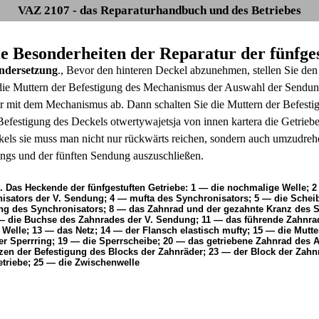
VAZ 2107 - das Reparaturhandbuch und des Betriebes
Die Besonderheiten der Reparatur der fünfge
ndersetzung
., Bevor den hinteren Deckel abzunehmen, stellen Sie den
die Muttern der Befestigung des Mechanismus der Auswahl der Sendu
r mit dem Mechanismus ab. Dann schalten Sie die Muttern der Befestig
Befestigung des Deckels otwertywajetsja von innen kartera die Getr
kels sie muss man nicht nur rückwärts reichen, sondern auch umzudreh
gs und der fünften Sendung auszuschließen.
1. Das Heckende der fünfgestuften Getriebe: 1 — die nochmalige Welle;
isators der V. Sendung; 4 — mufta des Synchronisators; 5 — die Schei
ng des Synchronisators; 8 — das Zahnrad und der gezahnte Kranz des S
— die Buchse des Zahnrades der V. Sendung; 11 — das führende Zahnrad
Welle; 13 — das Netz; 14 — der Flansch elastisch mufty; 15 — die Mutter
er Sperrring; 19 — die Sperrscheibe; 20 — das getriebene Zahnrad des 
zen der Befestigung des Blocks der Zahnräder; 23 — der Block der Zah
etriebe; 25 — die Zwischenwelle