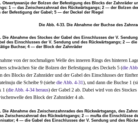
2. Otwertywanije der Bolzen der Befestigung des Blocks der Zahnräder 
gs: 1 — das Zwischenzahnrad des Rückwärtsgangs; 2 — der Bolzen der B
 der Befestigung der Gabel; 5 — der Deckel der Riegel
Die Abb. 4-33. Die Abnahme der Buchse des Zahnra
4. Die Abnahme des Stockes der Gabel des Einschlusses der V. Sendun
bel des Einschlusses der V. Sendung und des Rückwärtsgangs; 2 — die
tätige Buchse; 4 — der Block der Zahnräder
ahme von der nochmaligen Welle des inneren Rings des hinteren Lage
ers schwächen Sie die Bolzen der Befestigung des Deckels 5 (
die Abb
n des Blocks der Zahnräder und der Gabel des Einschlusses der fünf
atelnuju die Scheibe 9 (siehe
die Abb. 4-31
), und dann die Buchse 1 (s
 1 (
die Abb. 4-34 heraus
) der Gabel 2 ab. Dabei wird von des Stocke
wischenwelle den Block der Zahnräder 4 ab.
5. Die Abnahme des Zwischenzahnrades des Rückwärtsgangs, des Zahnr
as Zwischenzahnrad des Rückwärtsgangs; 2 — mufta die Einschlüsse de
isator; 4 — die Gabel des Einschlusses der V. Sendung und des Rück