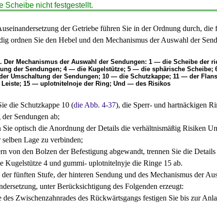
e Scheibe nicht festgestellt.
useinandersetzung der Getriebe führen Sie in der Ordnung durch, die fü
dig ordnen Sie den Hebel und den Mechanismus der Auswahl der Sen
7. Der Mechanismus der Auswahl der Sendungen: 1 — die Scheibe der rich
ung der Sendungen; 4 — die Kugelstütze; 5 — die sphärische Scheibe; 6
der Umschaltung der Sendungen; 10 — die Schutzkappe; 11 — der Flansc
 Leiste; 15 — uplotnitelnoje der Ring; Und — des Risikos
e die Schutzkappe 10 (
die Abb. 4-37
), die Sperr- und hartnäckigen R
 der Sendungen ab;
ie optisch die Anordnung der Details die verhältnismäßig Risiken Und,
r selben Lage zu verbinden;
n von den Bolzen der Befestigung abgewandt, trennen Sie die Detai
ne Kugelstütze 4 und gummi- uplotnitelnyje die Ringe 15 ab.
der fünften Stufe, der hinteren Sendung und des Mechanismus der Aus
dersetzung, unter Berücksichtigung des Folgenden erzeugt:
des Zwischenzahnrades des Rückwärtsgangs festigen Sie bis zur Anla