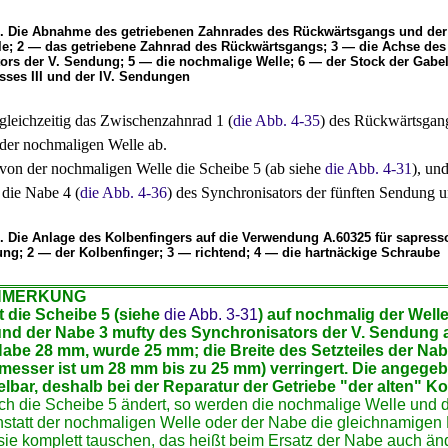
6. Die Abnahme des getriebenen Zahnrades des Rückwärtsgangs und der
e; 2 — das getriebene Zahnrad des Rückwärtsgangs; 3 — die Achse de
ors der V. Sendung; 5 — die nochmalige Welle; 6 — der Stock der Gabel
sses III und der IV. Sendungen
leichzeitig das Zwischenzahnrad 1 (
die Abb. 4-35
) des Rückwärtsgang
der nochmaligen Welle ab.
on der nochmaligen Welle die Scheibe 5 (ab siehe
die Abb. 4-31
), un
 die Nabe 4 (
die Abb. 4-36
) des Synchronisators der fünften Sendung 
1. Die Anlage des Kolbenfingers auf die Verwendung A.60325 für sapress
ng; 2 — der Kolbenfinger; 3 — richtend; 4 — die hartnäckige Schraube
MERKUNG
t die Scheibe 5 (siehe
die Abb. 3-31
) auf nochmalig der Well
und der Nabe 3 mufty des Synchronisators der V. Sendung
Nabe 28 mm, wurde 25 mm; die Breite des Setzteiles der Na
esser ist um 28 mm bis zu 25 mm) verringert. Die angegeb
bar, deshalb bei der Reparatur der Getriebe "der alten" Ko
h die Scheibe 5 ändert, so werden die nochmalige Welle und die
tatt der nochmaligen Welle oder der Nabe die gleichnamigen De
ie komplett tauschen, das heißt beim Ersatz der Nabe auch änd