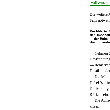
Fall wird di
Die weitere A
Falls notwen
Die Abb. 4-3
der Umschalt
— der Hebel 
die richtende
— Nehmen Si
Umschaltung
— Bemerken S
Details in de
— Die Mutter
Hebel 9, sei
Die Montage 
Rückauseinan
— Die Achse 
kgs·m);