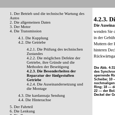
1. Der Betrieb und die technische Wartung des
Autos
4.2.3. 
2. Die allgemeinen Daten
Die Auseina
3. Der Motor
4. Die Transmission
wenden Sie 
in der Gebüh
4.1. Die Kupplung
4.2. Die Getriebe
Muttern der 
4.2.1. Die Prüfung des technischen
hinteren Dec
Zustandes
Rückwärtsgan
4.2.2. Die möglichen Defekte der
Getriebe, ihre Gründe und die
Methoden der Beseitigung
Die Abb. 4-3
4.2.3. Die Besonderheiten der
des Synchron
Reparatur der fünfgestuften
sperrende Ri
Scheibe; 10 
Getriebe
nochmaligen 
4.2.4. Die Auseinandersetzung und
Ring; 18 — d
die Montage
22 — der Bol
Deckel der G
4.3. Die kardannaja Sendung
4.4. Die Hinterachse
5. Der Fahrteil
6. Die Lenkung