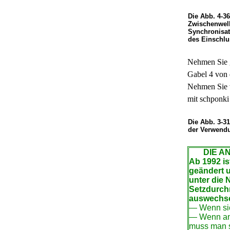
Die Abb. 4-3
Zwischenwell
Synchronisat
des Einschlu
Nehmen Sie g
Gabel 4 von 
Nehmen Sie v
mit schponki
Die Abb. 3-3
der Verwendu
DIE AN
Ab 1992 is
geändert 
unter die 
Setzdurchm
auswechsel
— Wenn sic
— Wenn ans
muss man s