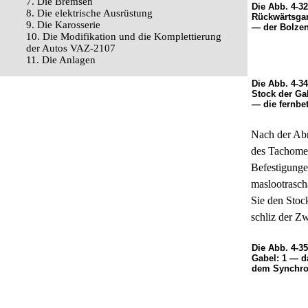
7. Die Bremsen
Die Abb. 4-3
8. Die elektrische Ausrüstung
Rückwärtsgan
9. Die Karosserie
— der Bolzen
10. Die Modifikation und die Komplettierung
der Autos VAZ-2107
11. Die Anlagen
Die Abb. 4-3
Stock der Ga
— die fernbe
Nach der Abn
des Tachomet
Befestigunge
maslootrasch
Sie den Stock
schliz der Z
Die Abb. 4-3
Gabel: 1 — d
dem Synchron