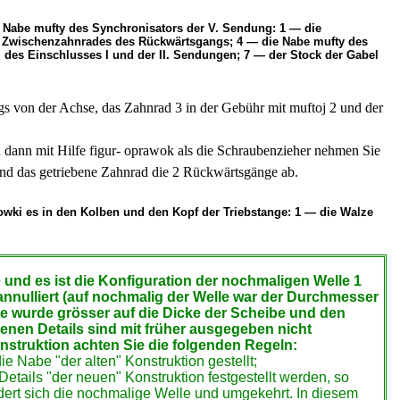
 Nabe mufty des Synchronisators der V. Sendung: 1 — die
s Zwischenzahnrades des Rückwärtsgangs; 4 — die Nabe mufty des
 des Einschlusses I und der II. Sendungen; 7 — der Stock der Gabel
s von der Achse, das Zahnrad 3 in der Gebühr mit muftoj 2 und der
d dann mit Hilfe figur- oprawok als die Schraubenzieher nehmen Sie
und das getriebene Zahnrad die 2 Rückwärtsgänge ab.
owki es in den Kolben und den Kopf der Triebstange: 1 — die Walze
e und es ist die Konfiguration der nochmaligen Welle 1
annulliert
(auf nochmalig der Welle war der Durchmesser
be wurde grösser auf die Dicke der Scheibe und den
enen Details sind mit früher ausgegeben nicht
nstruktion achten Sie die folgenden Regeln:
 Nabe "der alten" Konstruktion gestellt;
tails "der neuen" Konstruktion festgestellt werden, so
ert sich die nochmalige Welle und umgekehrt. In diesem