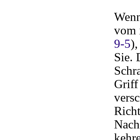
Wenn 
vom i
9-5
)
Sie.
Schr
Grif
versc
Rich
Nach
kehre