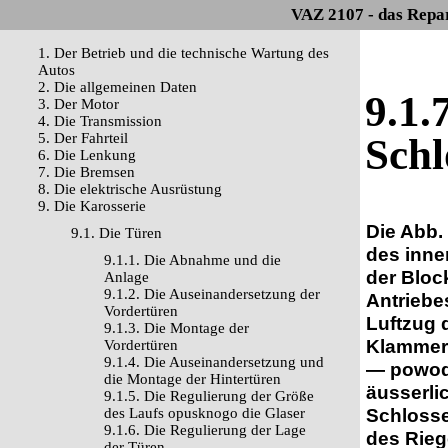
VAZ 2107 - das Repa
1. Der Betrieb und die technische Wartung des
Autos
2. Die allgemeinen Daten
9.1.
3. Der Motor
4. Die Transmission
5. Der Fahrteil
Schl
6. Die Lenkung
7. Die Bremsen
8. Die elektrische Ausrüstung
9. Die Karosserie
Die Abb.
9.1. Die Türen
des inne
9.1.1. Die Abnahme und die
der Bloc
Anlage
9.1.2. Die Auseinandersetzung der
Antriebe
Vordertüren
Luftzug 
9.1.3. Die Montage der
Klammer;
Vordertüren
9.1.4. Die Auseinandersetzung und
— powodo
die Montage der Hintertüren
äusserli
9.1.5. Die Regulierung der Größe
Schlosse
des Laufs opusknogo die Glaser
9.1.6. Die Regulierung der Lage
des Rieg
der Türen