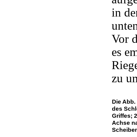
in de
unten
Vor d
es em
Riege
zu u
Die Abb.
des Schl
Griffes; 
Achse na
Scheibe