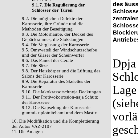
des äuss
9.1.7. Die Regulierung der
Schlösser der Türen
Schlosse
zentrale
9.2. Die möglichen Defekte der
Karosserie, ihre Gründe und die
Schlosse
Methoden der Beseitigung
Blockier
9.3. Die Motorhaube, der Deckel des
Antriebe
Gepäckraumes, die Stoßstangen
9.4. Die Verglasung der Karosserie
9.5. Omywateli der Windschutzscheibe
und der Gläser der Scheinwerfer
Dpja 
9.6. Das Paneel der Geräte
9.7. Die Sitze
9.8. Der Heizkörper und die Lüftung des
Schl
Salons der Karosserie
9.9. Die Reparatur des Skelettes der
Lage
Karosserie
9.10. Die lakokrassotschnyje Deckungen
9.11. Der Protiwokorrosion-naja Schutz
(sie
der Karosserie
9.12. Die Kapselung der Karosserie
vorlä
gummi- uplotniteljami und dem Mastix
10. Die Modifikation und die Komplettierung
gesc
der Autos VAZ-2107
11. Die Anlagen