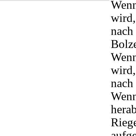
Wenn 
wird,
nach 
Bolze
Wenn
wird,
nach 
Wenn
herab
Rieg
aufg