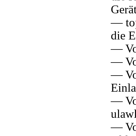
Gerät
— to
die E
— Vo
— Vo
— Vo
Einla
— Vo
ulaw
— Vo