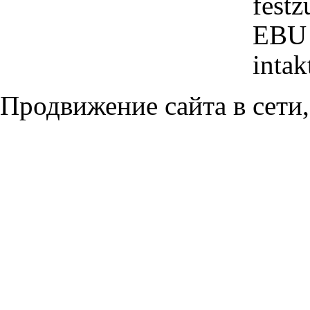
festz
EBU 
intak
Продвижение сайта в сети,