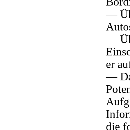
Bord
— Üb
Auto
— Üb
Einsc
er a
— Da
Poten
Aufg
Infor
die 