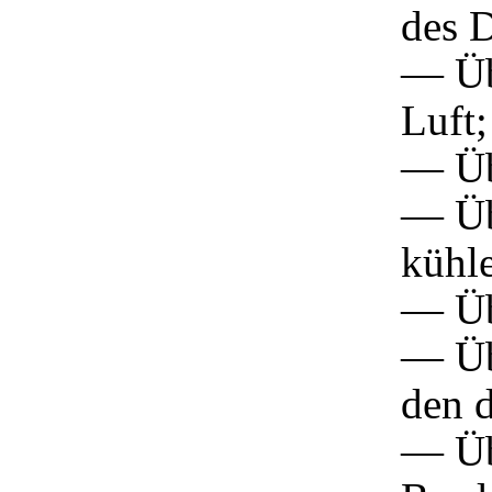
des 
— Üb
Luft;
— Üb
— Üb
kühle
— Übe
— Übe
den 
— Üb