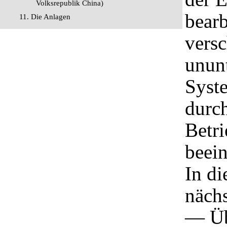
Volksrepublik China)
bearb
11. Die Anlagen
vers
ununt
Syste
durc
Betri
beein
In di
näch
— Üb