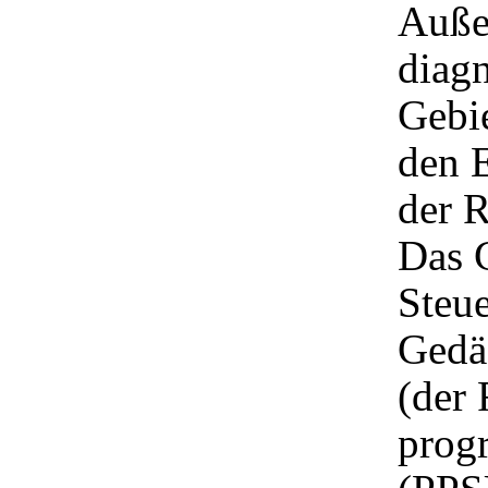
Auße
diagn
Gebi
den 
der R
Das G
Steue
Gedäc
(der
prog