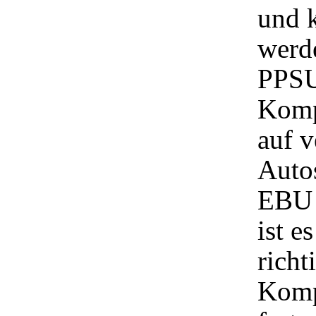
und 
werde
PPSU 
Komp
auf 
Autos
EBU 
ist e
rich
Komp