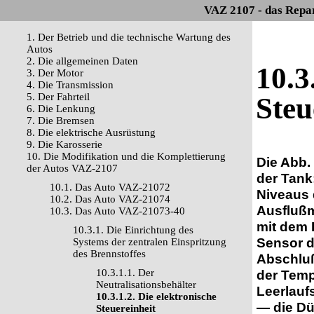
VAZ 2107 - das Repa
1. Der Betrieb und die technische Wartung des
Autos
2. Die allgemeinen Daten
10.3
3. Der Motor
4. Die Transmission
5. Der Fahrteil
Steu
6. Die Lenkung
7. Die Bremsen
8. Die elektrische Ausrüstung
9. Die Karosserie
10. Die Modifikation und die Komplettierung
Die Abb.
der Autos VAZ-2107
der Tank
10.1. Das Auto VAZ-21072
Niveaus 
10.2. Das Auto VAZ-21074
Ausflußm
10.3. Das Auto VAZ-21073-40
mit dem 
10.3.1. Die Einrichtung des
Sensor d
Systems der zentralen Einspritzung
des Brennstoffes
Abschluß
10.3.1.1. Der
der Temp
Neutralisationsbehälter
Leerlauf
10.3.1.2. Die elektronische
— die Dü
Steuereinheit