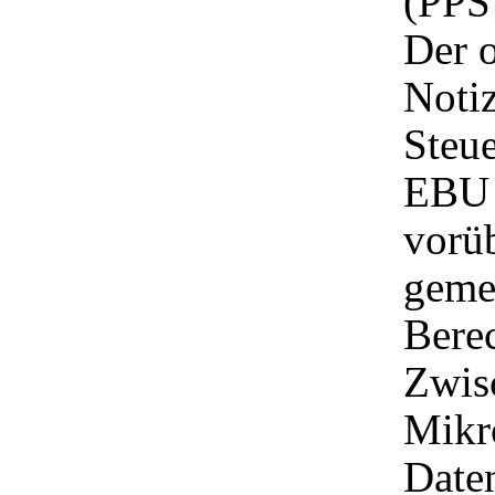
(PPS
Der o
Notiz
Steue
EBU 
vorü
geme
Bere
Zwis
Mikr
Date