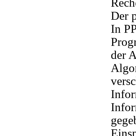
Rech
Der p
In PP
Prog
der A
Algo
versc
Infor
Infor
gege
Eins