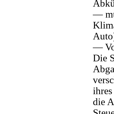
Abkü
— mu
Klima
Auto
— Vo
Die S
Abga
versc
ihres
die A
Steue