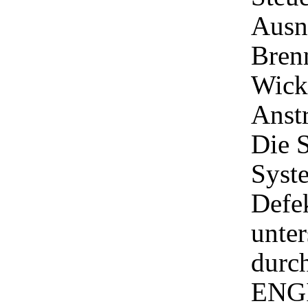
Ausn
Brenn
Wick
Anst
Die S
Syste
Defek
unter
durc
ENGI