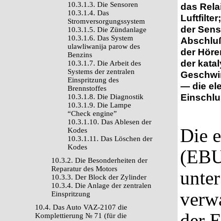
10.3.1.3. Die Sensoren
das Rela
10.3.1.4. Das
Luftfilt
Stromversorgungssystem
der Sens
10.3.1.5. Die Zündanlage
10.3.1.6. Das System
Abschluß
ulawliwanija parow des
der Höre
Benzins
der kata
10.3.1.7. Die Arbeit des
Systems der zentralen
Geschwin
Einspritzung des
— die el
Brennstoffes
Einschlu
10.3.1.8. Die Diagnostik
10.3.1.9. Die Lampe
“Check engine”
10.3.1.10. Das Ablesen der
Die e
Kodes
10.3.1.11. Das Löschen der
Kodes
(EBU
10.3.2. Die Besonderheiten der
Reparatur des Motors
unter
10.3.3. Der Block der Zylinder
10.3.4. Die Anlage der zentralen
verw
Einspritzung
10.4. Das Auto VAZ-2107 die
der E
Komplettierung № 71 (für die