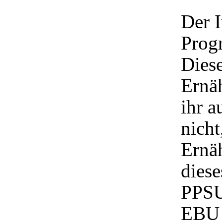
Der 
Progr
Diese
Ernäh
ihr a
nicht
Ernä
diese
PPSU
EBU 