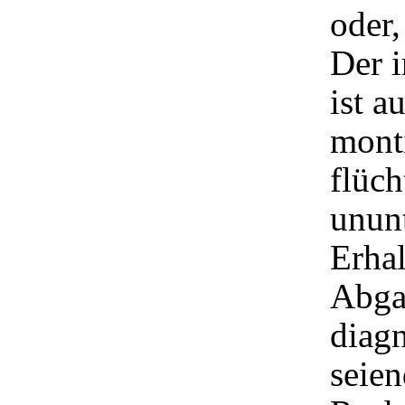
oder,
Der i
ist a
monti
flüch
unun
Erhal
Abga
diagn
seie