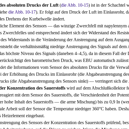
des absoluten Drucks der Luft
(
die Abb. 10-15
) ist in der Schachtel
siehe
die Abb. 10-17
). Er folgt auf den Druck der Luft im Einlassrohr, 
es Drehens der Kurbelwelle ändert.
iche Element des Sensors — das winzige Zwerchfell mit napylennym auf
 Zwerchfelles und entsprechend ändert sich der Widerstand des Resistor
des Widerstands in die Veränderung der Anstrengung auf dem Ausgan
entsteht die verhältnismäßig niedrige Anstrengung des Signals auf dem 
as höchste Niveau des Signals (daneben 4–4,5), da in diesem Fall der 
erücksichtigt den barometrischen Druck, was EBU automatisch zulässt
t die Informationen vom Sensor des absoluten Drucks für die Verw
 der Erhöhung des Drucks im Einlassrohr (die Abgabeanstrengung de
rucks (die Abgabeanstrengung des Sensors sinkt) — verringert sich die
der Konzentration des Sauerstoffs
wird auf dem Abschlußkollektor fes
, reagiert mit dem Sensor des Sauerstoffs, die Verschiedenheit der Pote
der hohe Inhalt des Sauerstoffs — die arme Mischung) bis zu 0,9 In (we
ale Arbeit soll der Sensor die Temperatur niedriger 360°С haben. Desh
as Heizelement eingebaut.
strengung des Sensors der Konzentration des Sauerstoffs prüfend, bes