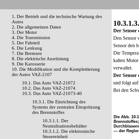
1. Der Betrieb und die technische Wartung des
Autos
10.3.1.3
2. Die allgemeinen Daten
Der Sensor 
3. Der Motor
4. Die Transmission
Den Sensor w
5. Der Fahrteil
Sensor den h
6. Die Lenkung
Die Temperat
7. Die Bremsen
8. Die elektrische Ausrüstung
kalten Motor
9. Die Karosserie
verwaltet.
10. Die Modifikation und die Komplettierung
der Autos VAZ-2107
Der Sensor 
und folgt au
10.1. Das Auto VAZ-21072
10.2. Das Auto VAZ-21074
Bei den Schw
10.3. Das Auto VAZ-21073-40
10.3.1. Die Einrichtung des
Systems der zentralen Einspritzung
des Brennstoffes
Die Abb. 10-
10.3.1.1. Der
Brennstoffes
Neutralisationsbehälter
Durchblasens
— der Regler
10.3.1.2. Die elektronische
Steuereinheit