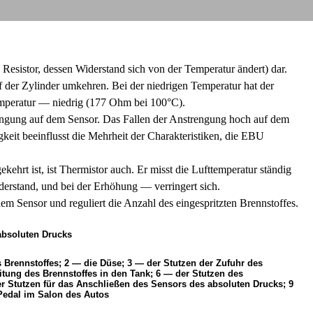
s Resistor, dessen Widerstand sich von der Temperatur ändert) dar.
 der Zylinder umkehren. Bei der niedrigen Temperatur hat der
mperatur — niedrig (177 Ohm bei 100°С).
engung auf dem Sensor. Das Fallen der Anstrengung hoch auf dem
eit beeinflusst die Mehrheit der Charakteristiken, die EBU
ekehrt ist, ist Thermistor auch. Er misst die Lufttemperatur ständig
derstand, und bei der Erhöhung — verringert sich.
 Sensor und reguliert die Anzahl des eingespritzten Brennstoffes.
absoluten Drucks
s Brennstoffes; 2 — die Düse; 3 — der Stutzen der Zufuhr des
itung des Brennstoffes in den Tank; 6 — der Stutzen des
r Stutzen für das Anschließen des Sensors des absoluten Drucks; 9
 Pedal im Salon des Autos