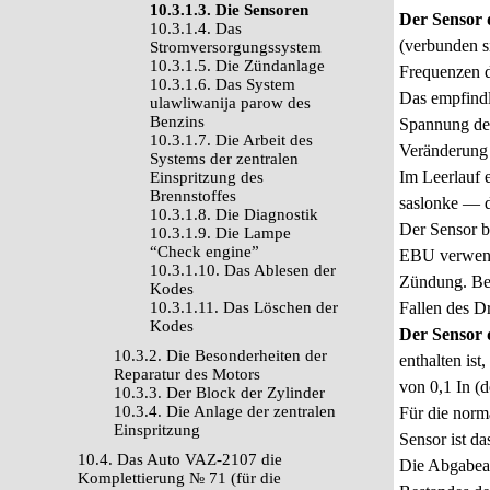
10.3.1.3. Die Sensoren
Der Sensor 
10.3.1.4. Das
(verbunden 
Stromversorgungssystem
10.3.1.5. Die Zündanlage
Frequenzen d
10.3.1.6. Das System
Das empfindl
ulawliwanija parow des
Benzins
Spannung des
10.3.1.7. Die Arbeit des
Veränderung 
Systems der zentralen
Im Leerlauf 
Einspritzung des
Brennstoffes
saslonke — d
10.3.1.8. Die Diagnostik
Der Sensor b
10.3.1.9. Die Lampe
“Check engine”
EBU verwende
10.3.1.10. Das Ablesen der
Zündung. Bei
Kodes
10.3.1.11. Das Löschen der
Fallen des D
Kodes
Der Sensor 
10.3.2. Die Besonderheiten der
enthalten ist
Reparatur des Motors
von 0,1 In (
10.3.3. Der Block der Zylinder
10.3.4. Die Anlage der zentralen
Für die norm
Einspritzung
Sensor ist d
10.4. Das Auto VAZ-2107 die
Die Abgabean
Komplettierung № 71 (für die