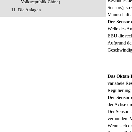
Bestandes de
Volksrepublik China)
Sensors), so
11. Die Anlagen
Mannschaft a
Der Sensor 
Welle des Ant
EBU die rech
Aufgrund der
Geschwindigk
Das Oktan-P
variabele Re
Regulierung 
Der Sensor 
der Achse dr
Der Sensor st
verbunden. V
Wenn sich dr