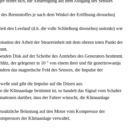
iger öffnet sich, die Anstrengung auf dem Ausgang des Sensors
 des Brennstoffes je nach dem Winkel der Eröffnung drosselnoj
eit den Leerlauf (d.h. die volle Schließung drosselnoj saslonki) wie
isation der Arbeit der Steuereinheit mit dem oberen toten Punkt der
mmt.
enden Disk auf der Scheibe des Antriebes des Generators bestimmt.
litz, der gelegener in 10 ° von einem ihrer und für generirowanija
ndern das magnetische Feld des Sensors, die Impulse der
elle und gibt die Impulse auf die Düsen aus.
 die Klimaanlage bestimmt ist, so handelt das Signal vom Schalter
mationen darüber, dass der Fahrer wünscht, die Klimaanlage
 zusätzliche Belastung auf den Motor vom Kompressor der
ompressors der Klimaanlage verwaltet.