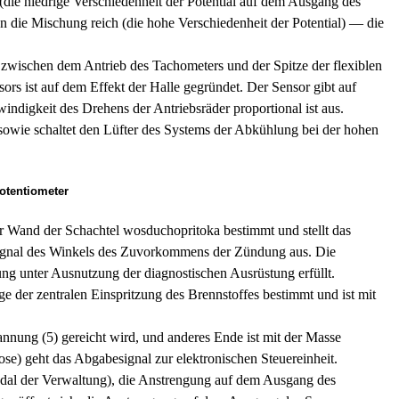
die niedrige Verschiedenheit der Potential auf dem Ausgang des
 die Mischung reich (die hohe Verschiedenheit der Potential) — die
 zwischen dem Antrieb des Tachometers und der Spitze der flexiblen
ors ist auf dem Effekt der Halle gegründet. Der Sensor gibt auf
ndigkeit des Drehens der Antriebsräder proportional ist aus.
sowie schaltet den Lüfter des Systems der Abkühlung bei der hohen
otentiometer
der Wand der Schachtel wosduchopritoka bestimmt und stellt das
as Signal des Winkels des Zuvorkommens der Zündung aus. Die
ung unter Ausnutzung der diagnostischen Ausrüstung erfüllt.
age der zentralen Einspritzung des Brennstoffes bestimmt und ist mit
pannung (5) gereicht wird, und anderes Ende ist mit der Masse
se) geht das Abgabesignal zur elektronischen Steuereinheit.
edal der Verwaltung), die Anstrengung auf dem Ausgang des