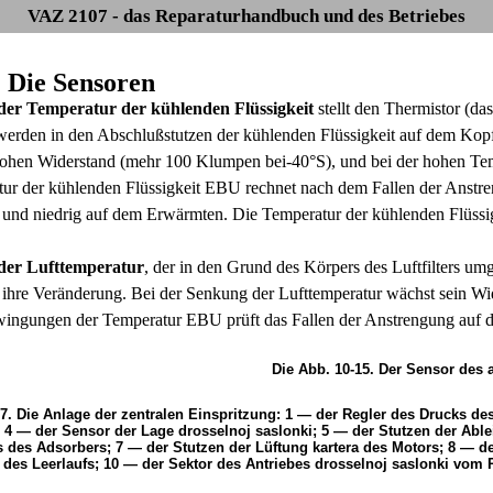
VAZ 2107 - das Reparaturhandbuch und des Betriebes
. Die Sensoren
der Temperatur der kühlenden Flüssigkeit
stellt den Thermistor (da
erden in den Abschlußstutzen der kühlenden Flüssigkeit auf dem Kopf
ohen Widerstand (mehr 100 Klumpen bei-40°S), und bei der hohen Te
ur der kühlenden Flüssigkeit EBU rechnet nach dem Fallen der Anstr
 und niedrig auf dem Erwärmten. Die Temperatur der kühlenden Flüssigk
der Lufttemperatur
, der in den Grund des Körpers des Luftfilters umg
f ihre Veränderung. Bei der Senkung der Lufttemperatur wächst sein Wi
ingungen der Temperatur EBU prüft das Fallen der Anstrengung auf dem
Die Abb. 10-15. Der Sensor des 
17. Die Anlage der zentralen Einspritzung: 1 — der Regler des Drucks de
; 4 — der Sensor der Lage drosselnoj saslonki; 5 — der Stutzen der Able
 des Adsorbers; 7 — der Stutzen der Lüftung kartera des Motors; 8 — de
 des Leerlaufs; 10 — der Sektor des Antriebes drosselnoj saslonki vom