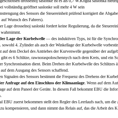
 geschlossen drosselnoj saslonke ist es als 0,7 W.Kogda saslonka niedr
ei vollständig geöffnet saslonke soll mehr 4 W sein
strengung des Sensors die Steuereinheit prüfend korrigiert die Abgabe
. auf Wunsch des Fahrers).
r Lage drosselnoj saslonki fordert keine Regulierung, da die Steuereinh
z wahrnimmt.
der Lage der Kurbelwelle
— des induktiven Typs, ist für die Synchron
. sowohl 4. Zylinder als auch der Winkellage der Kurbelwelle vorbesti
st auf dem Deckel des Antriebes der Kurvenwelle gegenüber der aufgeb
 gibt es 6 Schlitze, rawnoraspoloschennych nach dem Kreis, und ein Sch
er Synchronisation dient. Beim Drehen der Kurbelwelle des Schlitzes ä
auf dem Ausgang des Sensors schaffend.
 Signalen des Sensors bestimmt die Frequenz des Drehens der Kurbelw
der Anfrage auf den Einschluss der Klimaanlage
. Wenn auf dem Auto
age auf dem Paneel der Geräte. In diesem Fall bekommt EBU die Infor
.
al EBU zuerst bekommen stellt den Regler des Leerlaufs nach, um die
zu kompensieren, und dann nimmt das Relais auf, das die Arbeit des K