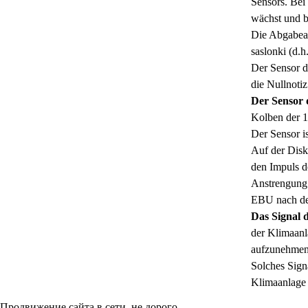
Sensors. Bei
wächst und b
Die Abgabean
saslonki (d.h
Der Sensor de
die Nullnoti
Der Sensor 
Kolben der 1
Der Sensor i
Auf der Disk
den Impuls d
Anstrengung 
EBU nach den
Das Signal 
der Klimaanl
aufzunehmen
Solches Sign
Klimaanlage 
Продвижение сайта в сети, не дорого.