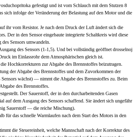
 wosduchopritoka gefestigt und ist vom Schlauch mit dem Stutzen 8
das sich infolge der Veränderung der Belastung auf den Motor und die
 ihr vom Resistor. Je nach dem Druck der Luft ändert sich die
s. Der in den Sensor eingebaute integrierte Schaltkreis wird diese
g des Sensors umwandeln.
Ausgang des Sensors (1-1,5). Und bei vollständig geöffnet drosselnoj
Druck im Einlassrohr dem Atmosphärischen gleich ist.
 die Hochkorrekturen zur Abgabe des Brennstoffes beizutragen.
altung der Abgabe des Brennstoffes und dem Zuvorkommen der
s Sensors wächst) — nimmt die Abgabe des Brennstoffes zu. Beim
 Abgabe des Brennstoffes.
tgestellt. Der Sauerstoff, der in den durcharbeitenden Gasen
ntial auf dem Ausgang des Sensors schaffend. Sie ändert sich ungefähr
nig Sauerstoff — die reiche Mischung).
alb für das schnelle Warmlaufen nach dem Start des Motors in den
timmt die Steuereinheit, welche Mannschaft nach der Korrektur des