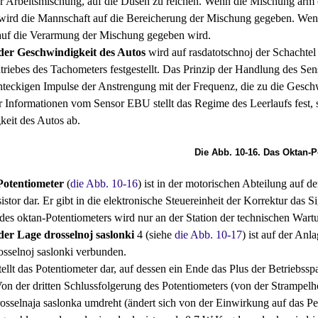
r Arbeitsmischung, auf die Düsen zu reichen. Wenn die Mischung arm (
 wird die Mannschaft auf die Bereicherung der Mischung gegeben. Wenn
uf die Verarmung der Mischung gegeben wird.
der Geschwindigkeit des Autos
wird auf rasdatotschnoj der Schachtel
riebes des Tachometers festgestellt. Das Prinzip der Handlung des Sens
teckigen Impulse der Anstrengung mit der Frequenz, die zu die Geschwi
 Informationen vom Sensor EBU stellt das Regime des Leerlaufs fest, 
eit des Autos ab.
Die Abb. 10-16. Das Oktan-P
otentiometer
(
die Abb. 10-16
) ist in der motorischen Abteilung auf 
sistor dar. Er gibt in die elektronische Steuereinheit der Korrektur d
des oktan-Potentiometers wird nur an der Station der technischen Wart
der Lage drosselnoj saslonki
4 (siehe
die Abb. 10-17
) ist auf der Anl
osselnoj saslonki verbunden.
ellt das Potentiometer dar, auf dessen ein Ende das Plus der Betriebss
on der dritten Schlussfolgerung des Potentiometers (von der Strampelho
osselnaja saslonka umdreht (ändert sich von der Einwirkung auf das P