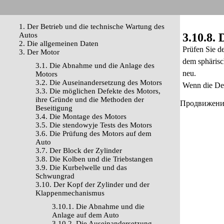
1. Der Betrieb und die technische Wartung des
Autos
3.10.8. 
2. Die allgemeinen Daten
Prüfen Sie d
3. Der Motor
dem sphärisc
3.1. Die Abnahme und die Anlage des
neu.
Motors
3.2. Die Auseinandersetzung des Motors
Wenn die Def
3.3. Die möglichen Defekte des Motors,
ihre Gründe und die Methoden der
Продвижение 
Beseitigung
3.4. Die Montage des Motors
3.5. Die stendowyje Tests des Motors
3.6. Die Prüfung des Motors auf dem
Auto
3.7. Der Block der Zylinder
3.8. Die Kolben und die Triebstangen
3.9. Die Kurbelwelle und das
Schwungrad
3.10. Der Kopf der Zylinder und der
Klappenmechanismus
3.10.1. Die Abnahme und die
Anlage auf dem Auto
3.10.2. Die Auseinandersetzung