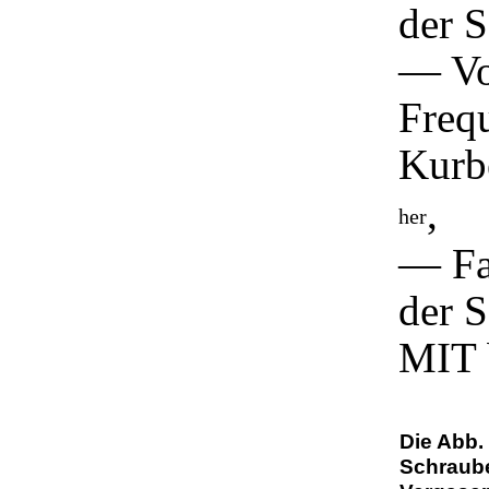
der S
— Von
Freq
Kurb
,
her
— Fal
der S
MIT b
Die Abb.
Schraube