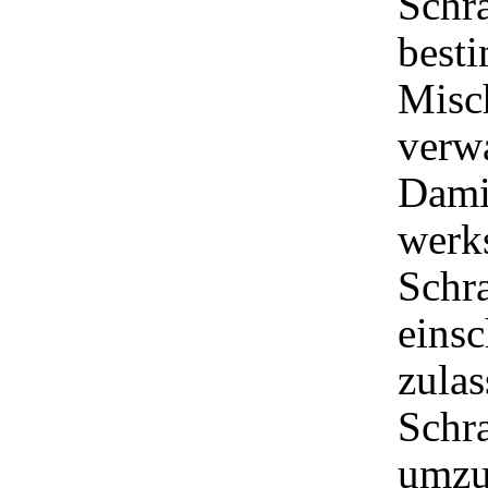
Schra
best
Misc
verw
Dami
werks
Schr
eins
zulas
Schr
umzu