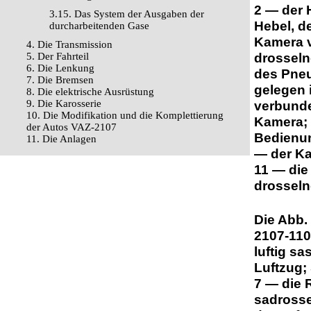
2 — der 
3.15. Das System der Ausgaben der
Hebel, de
durcharbeitenden Gase
Kamera v
4. Die Transmission
drosseln
5. Der Fahrteil
6. Die Lenkung
des Pneu
7. Die Bremsen
gelegen 
8. Die elektrische Ausrüstung
9. Die Karosserie
verbunde
10. Die Modifikation und die Komplettierung
Kamera; 
der Autos VAZ-2107
Bedienun
11. Die Anlagen
— der Ka
11 — die
drosseln
Die Abb.
2107-110
luftig s
Luftzug;
7 — die 
sadrosse