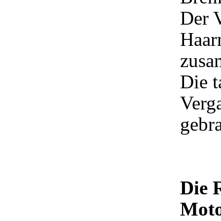
Der V
Haarn
zusa
Die t
Verga
gebra
Die 
Moto