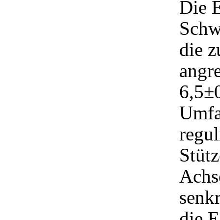
Die 
Schw
die 
angr
6,5±0
Umfa
regul
Stütz
Achs
senkr
die E