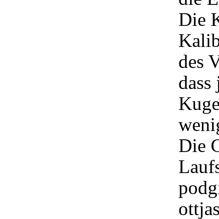
Die K
Kali
des V
dass
Kugel
wenig
Die 
Lauf
podgi
ottja