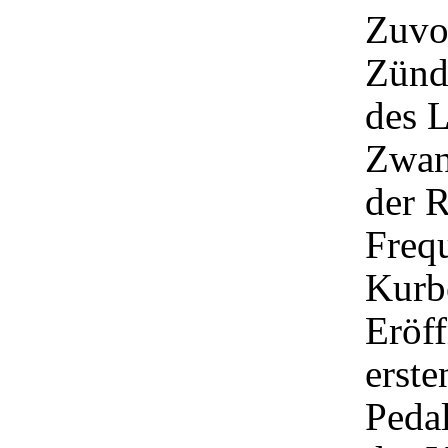
Zuvo
Zünd
des 
Zwang
der 
Freq
Kurb
Eröff
erste
Pedal