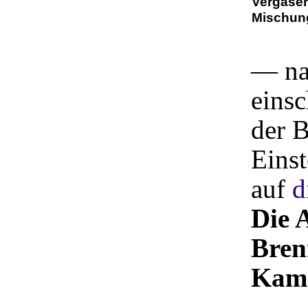
Vergaser
Mischung
— nap
einsc
der B
Einst
auf
d
Die 
Bren
Kam