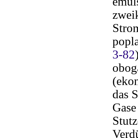
emul
zwei
Strom
popl
3-82
oboga
(eko
das S
Gase 
Stutz
Verd