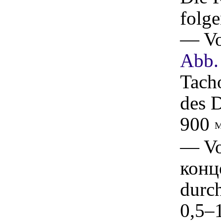
folg
— Vo
Abb.
Tach
des 
900
M
— Vo
конц
durc
0,5–