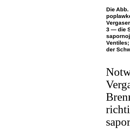
Die Abb.
poplawko
Vergaser
3 — die 
sapornoj
Ventiles
der Schw
Notwe
Verga
Brenn
richt
sapor