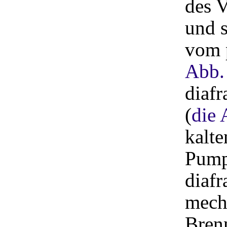
des V
und 
vom 
Abb.
diafr
(
die 
kalte
Pump
diaf
mecha
Brenn