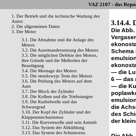
VAZ 2107 - das Repa
1. Der Betrieb und die technische Wartung des
Autos
3.14.4.
2. Die allgemeinen Daten
Die Abb.
3. Der Motor
Vergaser
3.1. Die Abnahme und die Anlage des
ekonosta
Motors
3.2. Die Auseinandersetzung des Motors
Schema i
3.3. Die möglichen Defekte des Motors,
emulsion
ihre Gründe und die Methoden der
ekonosta
Beseitigung
3.4. Die Montage des Motors
— die Lu
3.5. Die stendowyje Tests des Motors
6 — das 
3.6. Die Prüfung des Motors auf dem
— die Ku
Auto
3.7. Der Block der Zylinder
poplawko
3.8. Die Kolben und die Triebstangen
emulsion
3.9. Die Kurbelwelle und das
die Achs
Schwungrad
3.10. Der Kopf der Zylinder und der
des Schi
Klappenmechanismus
der klein
3.11. Die Kurvenwelle und sein Antrieb
3.12. Das System der Abkühlung
3.13. Das System des Schmierens
Die Abb.