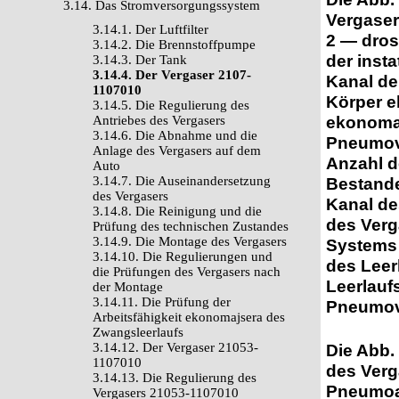
3.14. Das Stromversorgungssystem
Vergaser
3.14.1. Der Luftfilter
2 — dros
3.14.2. Die Brennstoffpumpe
der inst
3.14.3. Der Tank
3.14.4. Der Vergaser 2107-
Kanal de
1107010
Körper e
3.14.5. Die Regulierung des
ekonomaj
Antriebes des Vergasers
3.14.6. Die Abnahme und die
Pneumove
Anlage des Vergasers auf dem
Anzahl d
Auto
3.14.7. Die Auseinandersetzung
Bestande
des Vergasers
Kanal de
3.14.8. Die Reinigung und die
des Verg
Prüfung des technischen Zustandes
3.14.9. Die Montage des Vergasers
Systems 
3.14.10. Die Regulierungen und
des Leer
die Prüfungen des Vergasers nach
Leerlauf
der Montage
3.14.11. Die Prüfung der
Pneumove
Arbeitsfähigkeit ekonomajsera des
Zwangsleerlaufs
3.14.12. Der Vergaser 21053-
Die Abb.
1107010
des Verg
3.14.13. Die Regulierung des
Pneumoan
Vergasers 21053-1107010