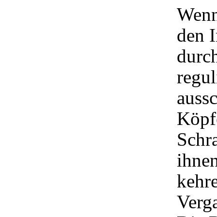
Wenn
den I
durc
regul
aussc
Köpfe
Schr
ihne
kehre
Verg