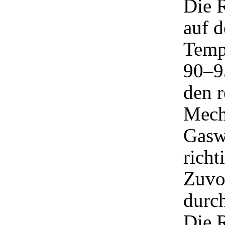
Die R
auf 
Tempe
90–9
den r
Mech
Gasw
richt
Zuvo
durch
Die R